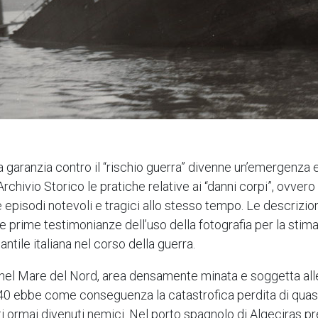
 garanzia contro il “rischio guerra” divenne un’emergenza 
’Archivio Storico le pratiche relative ai “danni corpi”, ovver
e episodi notevoli e tragici allo stesso tempo. Le descrizioni
 le prime testimonianze dell’uso della fotografia per la sti
tile italiana nel corso della guerra.
 nel Mare del Nord, area densamente minata e soggetta alle
 1940 ebbe come conseguenza la catastrofica perdita di quasi 
i ormai divenuti nemici. Nel porto spagnolo di Algeciras p