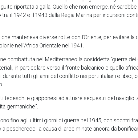
guito riportata a galla. Quello che non emerge, né sarebbe 
ra il 1942 e il 1943 dalla Regia Marina per incursioni contro
, che manteneva diverse rotte con l’Oriente, per evitare la
olonie nell’Africa Orientale nel 1941.
venne combattuta nel Mediterraneo la cosiddetta “guerra dei 
eriali, in particolare verso il fronte balcanico e quello af
rante tutti gli anni del conflitto nei porti italiani e libici, o
o.
i tedeschi e giapponesi ad attuare sequestri del naviglio: s
rità germaniche”.
rono fino agli ultimi giorni di guerra nel 1945, con scontri f
to a pescherecci, a causa di aree minate ancora da bonificar