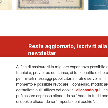
Resta aggiornato, iscriviti alla
newsletter
Al fine di assicurarti la migliore esperienza possibile 
tecnici e, previo tuo consenso, di funzionalità e di pro
per inviarti messaggi pubblicitari mirati e servizi in l
NOTE LEGALI
COOKIES
PRIVACY & GDPR
GEN
momento è possibile revocare il consenso, modificare
HERITAGE@GENERALI.COM
dettagliate sull'utilizzo dei cookie
cliccando qui
, in
può essere espresso cliccando su “Accetta tutti i coo
di cookie cliccando su “Impostazioni cookie”.