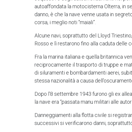
autoaffondata la motocisterna Olterra, in se
danno, è che la nave venne usata in segreto t
corsa, i meglio noti “maiali”.
Alcune navi, soprattutto del Lloyd Triestino
Rosso e lì restarono fino alla caduta delle c
Fra la marina italiana e quella britannica 
reciprocamente il trasporto di truppe e mat
di siluramenti e bombardamenti aerei, subiti du
stessa nazionalità a causa dell’oscurament
Dopo l’8 settembre 1943 furono gli ex alleat
la nave era “passata manu militari alle auto
Danneggiamenti alla flotta civile si registra
successivi si verificarono danni, soprattut