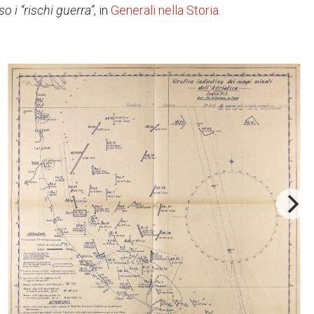
o i “rischi guerra”
, in
Generali nella Storia.