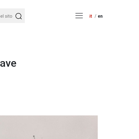
it
en
nave