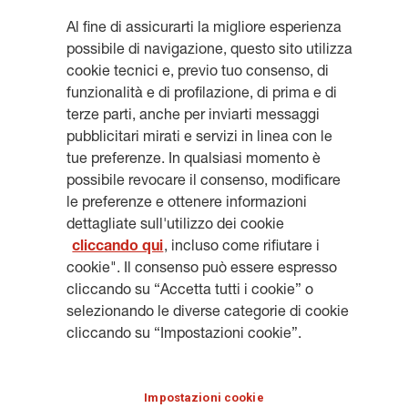
heritage@generali.com
Al fine di assicurarti la migliore esperienza
possibile di navigazione, questo sito utilizza
cookie tecnici e, previo tuo consenso, di
funzionalità e di profilazione, di prima e di
terze parti, anche per inviarti messaggi
Resta aggiornato, iscriviti alla
pubblicitari mirati e servizi in linea con le
tue preferenze. In qualsiasi momento è
newsletter
possibile revocare il consenso, modificare
le preferenze e ottenere informazioni
dettagliate sull'utilizzo dei cookie
cliccando qui
, incluso come rifiutare i
cookie". Il consenso può essere espresso
ISCRIVITI
cliccando su “Accetta tutti i cookie” o
selezionando le diverse categorie di cookie
cliccando su “Impostazioni cookie”.
NOTE LEGALI
COOKIES
PRIVACY & GDPR
GENERALI.COM
Impostazioni cookie