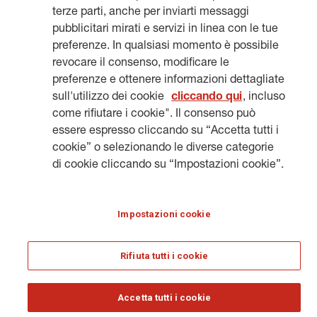
terze parti, anche per inviarti messaggi
pubblicitari mirati e servizi in linea con le tue
preferenze. In qualsiasi momento è possibile
NOTE LEGALI
COOKIES
PRIVACY & GDPR
GENERALI.COM
revocare il consenso, modificare le
preferenze e ottenere informazioni dettagliate
HERITAGE@GENERALI.COM
sull'utilizzo dei cookie
cliccando qui
, incluso
© ASSICURAZIONI GENERALI S.P.A. - VAT 01333550323
come rifiutare i cookie". Il consenso può
essere espresso cliccando su “Accetta tutti i
cookie” o selezionando le diverse categorie
di cookie cliccando su “Impostazioni cookie”.
Impostazioni cookie
Rifiuta tutti i cookie
Accetta tutti i cookie