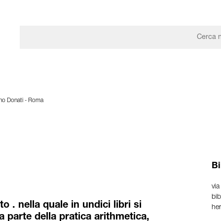
ono Donati - Roma
Bi
via
bib
 . nella quale in undici libri si
he
va parte della pratica arithmetica,