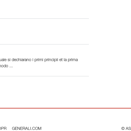
uale si dechiarano i primi principii et la prima
modo ...
DPR
GENERALI.COM
© AS