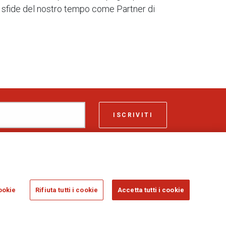
le sfide del nostro tempo come Partner di
ISCRIVITI
ASSICURAZIONI GENERALI S.P.A. - VAT 01333550323
ookie
Rifiuta tutti i cookie
Accetta tutti i cookie