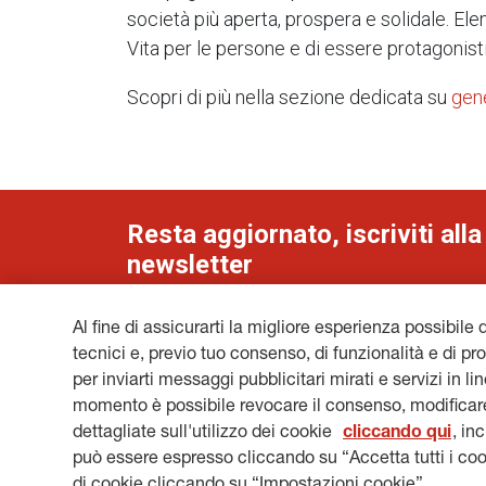
società più aperta, prospera e solidale. El
Vita per le persone e di essere protagonisti
Scopri di più nella sezione dedicata su
gen
Resta aggiornato, iscriviti alla
newsletter
Al fine di assicurarti la migliore esperienza possibile 
tecnici e, previo tuo consenso, di funzionalità e di pro
per inviarti messaggi pubblicitari mirati e servizi in l
NOTE LEGALI
COOKIES
PRIVACY & GDPR
GEN
momento è possibile revocare il consenso, modificare
HERITAGE@GENERALI.COM
dettagliate sull'utilizzo dei cookie
cliccando qui
, in
può essere espresso cliccando su “Accetta tutti i coo