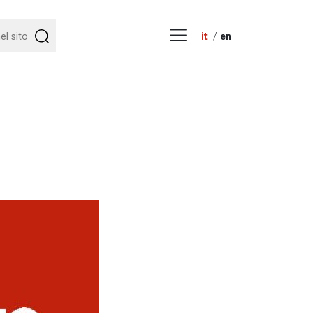
it
en