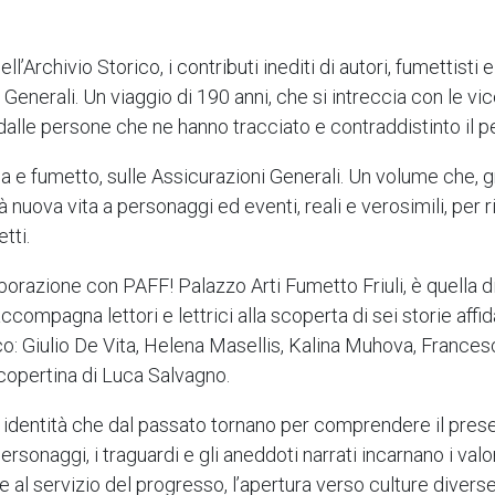
ll’Archivio Storico, i contributi inediti di autori, fumettist
Generali. Un viaggio di 190 anni, che si intreccia con le v
e dalle persone che ne hanno tracciato e contraddistinto il p
ria e fumetto, sulle Assicurazioni Generali. Un volume che, 
à nuova vita a personaggi ed eventi, reali e verosimili, per 
tti.
aborazione con PAFF! Palazzo Arti Fumetto Friuli, è quella di
ompagna lettori e lettrici alla scoperta di sei storie affidate
tico: Giulio De Vita, Helena Masellis, Kalina Muhova, Frances
copertina di Luca Salvagno.
 identità che dal passato tornano per comprendere il prese
 personaggi, i traguardi e gli aneddoti narrati incarnano i v
 al servizio del progresso, l’apertura verso culture diverse 