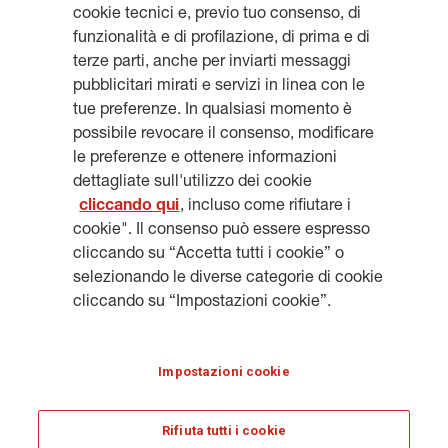
cookie tecnici e, previo tuo consenso, di
funzionalità e di profilazione, di prima e di
terze parti, anche per inviarti messaggi
Resta aggiornato, iscriviti alla
pubblicitari mirati e servizi in linea con le
newsletter
tue preferenze. In qualsiasi momento è
possibile revocare il consenso, modificare
le preferenze e ottenere informazioni
dettagliate sull'utilizzo dei cookie
cliccando qui
, incluso come rifiutare i
cookie". Il consenso può essere espresso
ISCRIVITI
cliccando su “Accetta tutti i cookie” o
selezionando le diverse categorie di cookie
cliccando su “Impostazioni cookie”.
NOTE LEGALI
COOKIES
PRIVACY & GDPR
GENERALI.COM
Impostazioni cookie
HERITAGE@GENERALI.COM
Rifiuta tutti i cookie
© ASSICURAZIONI GENERALI S.P.A. - VAT 01333550323