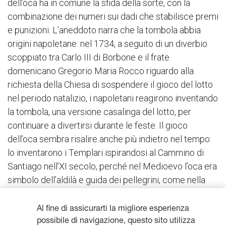
dell’oca ha in comune la sfida della sorte, con la
combinazione dei numeri sui dadi che stabilisce premi
e punizioni. L’aneddoto narra che la tombola abbia
origini napoletane: nel 1734, a seguito di un diverbio
scoppiato tra Carlo III di Borbone e il frate
domenicano Gregorio Maria Rocco riguardo alla
richiesta della Chiesa di sospendere il gioco del lotto
nel periodo natalizio, i napoletani reagirono inventando
la tombola, una versione casalinga del lotto, per
continuare a divertirsi durante le feste. Il gioco
dell’oca sembra risalire anche più indietro nel tempo:
lo inventarono i Templari ispirandosi al Cammino di
Santiago nell’XI secolo, perché nel Medioevo l’oca era
simbolo dell’aldilà e guida dei pellegrini, come nella
cultura classica l’oca e il cigno erano simbolicamente
relazionati alla saggezza e all’iniziazione dei giovani.
Al fine di assicurarti la migliore esperienza
possibile di navigazione, questo sito utilizza