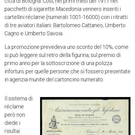
città di Bologna. Così, nei primi mesi del 1911 nei
pacchetti di sigarette
Macedonia
vennero inseriti i
cartellini réclame (numerati 1001-16000) con i ritratti
di tre aviatori italiani: Bartolomeo Cattaneo, Umberto
Cagno e Umberto Savoia.
La promozione prevedeva uno sconto del 10%, come
si può leggere sul retro della figurina, sul premio di
primo anno per la sottoscrizione di una polizza
infortuni, per quelle persone che si fossero presentate
in agenzia munite del cartoncino numerato.
Il sistema di
réclame
però non
diede i
risultai