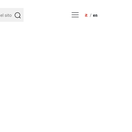
it
en