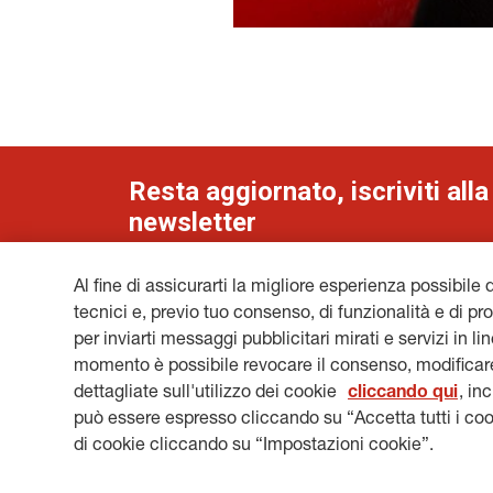
Resta aggiornato, iscriviti alla
newsletter
Al fine di assicurarti la migliore esperienza possibile 
tecnici e, previo tuo consenso, di funzionalità e di pro
per inviarti messaggi pubblicitari mirati e servizi in l
NOTE LEGALI
COOKIES
PRIVACY & GDPR
GEN
momento è possibile revocare il consenso, modificare
HERITAGE@GENERALI.COM
dettagliate sull'utilizzo dei cookie
cliccando qui
, in
può essere espresso cliccando su “Accetta tutti i coo
di cookie cliccando su “Impostazioni cookie”.