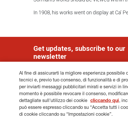
In 1908, his works went on display at Ca’ Pe
Get updates, subscribe to our
newsletter
Al fine di assicurarti la migliore esperienza possibile 
tecnici e, previo tuo consenso, di funzionalità e di pro
per inviarti messaggi pubblicitari mirati e servizi in l
LEGAL INFORMATION
COOKIES
PRIVACY & GDP
momento è possibile revocare il consenso, modificare
HERITAGE@GENERALI.COM
dettagliate sull'utilizzo dei cookie
cliccando qui
, in
può essere espresso cliccando su “Accetta tutti i coo
di cookie cliccando su “Impostazioni cookie”.