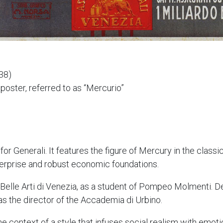
38)
poster, referred to as “Mercurio”
 for Generali. It features the figure of Mercury in the class
terprise and robust economic foundations.
elle Arti di Venezia, as a student of Pompeo Molmenti. De
was the director of the Accademia di Urbino.
e context of a style that infuses social realism with emoti