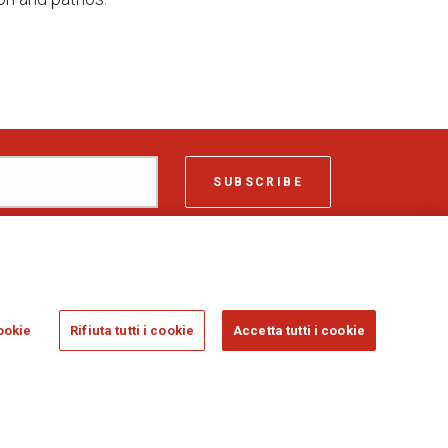
SUBSCRIBE
ASSICURAZIONI GENERALI S.P.A. - VAT 01333550323
ookie
Rifiuta tutti i cookie
Accetta tutti i cookie