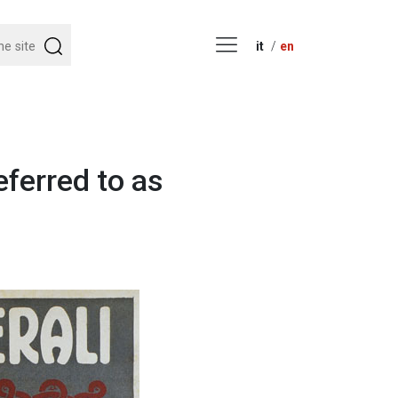
it
en
eferred to as