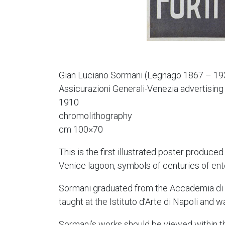
Gian Luciano Sormani (Legnago 1867 – 19
Assicurazioni Generali-Venezia advertising 
1910
chromolithography
cm 100×70
This is the first illustrated poster produced
Venice lagoon, symbols of centuries of en
Sormani graduated from the Accademia di B
taught at the Istituto d’Arte di Napoli and 
Sormani’s works should be viewed within th