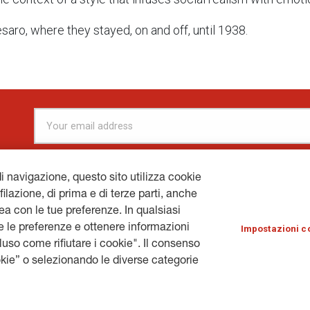
saro, where they stayed, on and off, until 1938.
di navigazione, questo sito utilizza cookie
filazione, di prima e di terze parti, anche
inea con le tue preferenze. In qualsiasi
R
GENERALI.COM
© 
 le preferenze e ottenere informazioni
Impostazioni c
cluso come rifiutare i cookie". Il consenso
kie” o selezionando le diverse categorie