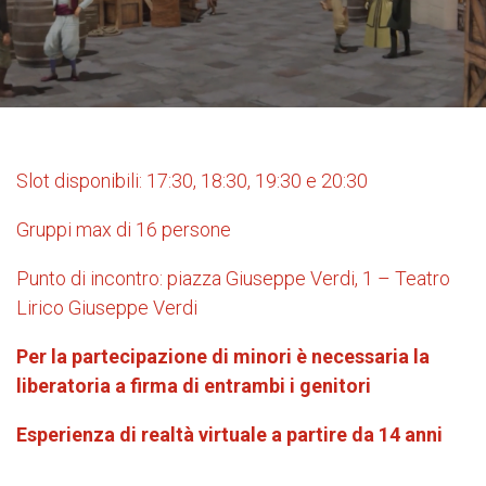
Slot disponibili: 17:30, 18:30, 19:30 e 20:30
Gruppi max di 16 persone
Punto di incontro: piazza Giuseppe Verdi, 1 – Teatro
Lirico Giuseppe Verdi
Per la partecipazione di minori è necessaria la
liberatoria a firma di entrambi i genitori
Esperienza di realtà virtuale a partire da 14 anni