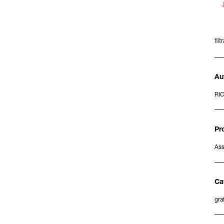
filt
Au
RI
Pr
Ass
Ca
gra