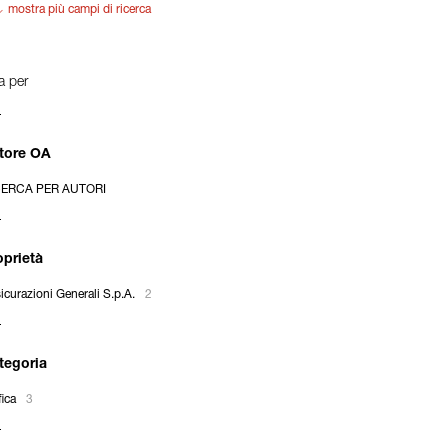
mostra più campi di ricerca
ra per
tore OA
CERCA PER AUTORI
oprietà
icurazioni Generali S.p.A.
2
tegoria
fica
3