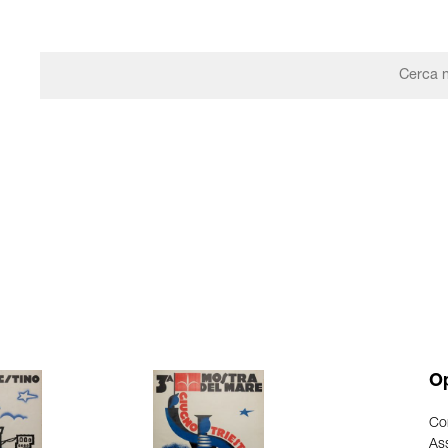
Op
Cor
Ass