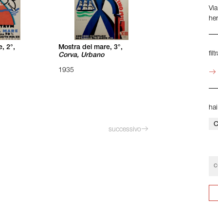
Vi
he
, 2°,
Mostra del mare, 3°,
fil
Corva, Urbano
1935
hai
C
successivo