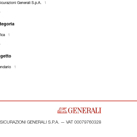
icurazioni Generali S.p.A.
1
tegoria
fica
1
getto
endario
1
SICURAZIONI GENERALI S.P.A. — VAT 00079760328