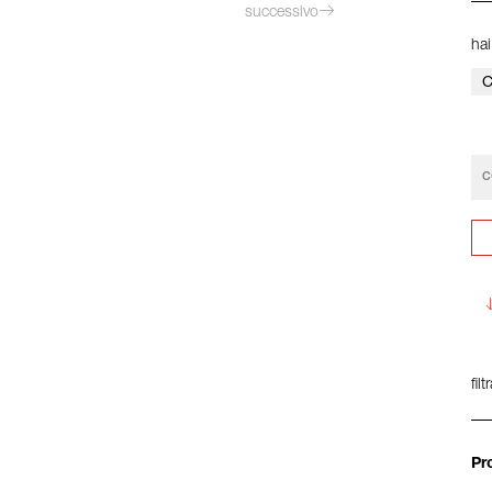
successivo
hai
C
filt
Pr