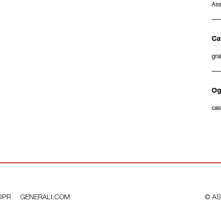
Ass
Ca
gra
Og
cal
DPR
GENERALI.COM
© AS